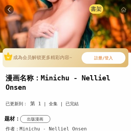
書架
成為会员解锁更多精彩内容~
註册/登入
漫画名称：Minichu - Nelliel
Onsen
第 1
已更新到：
|
全集 |
已完結
题材：
出版漫画
作者：Minichu - Nelliel Onsen