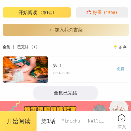
开始阅读
好看
(第1话)
(1508)
+ 加入我の書架
全集 | 已完結 (1)
正序
第 1
免费
2024/06/09
全集已完結
开始阅读
第1话
Minichu - Nelliel Onsen
首頁